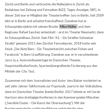
Zürich und Berlin und verbrachte die Nullerjahre in Zürich als
Redakteur bei Zeitung und Fernsehen (NZZ, Tages-Anzeiger, SRF). In
dieser Zeit war er Mitglied der Theatertreffen-Jury in Berlin. Seit 2009
lebt er in Berlin und arbeitet freischaffend. Daneben hat er
Schauspielprojekte mit seinem Bruder
Mike Müller
und dem
Regisseur Rafael Sanchez entwickelt – erst im Theater Neumarkt, dann
im Schauspielhaus Zürich. Sein Film “A1 – Ein Streifen Schweizer
Straße“ gewann 2015 den Zürcher Fernsehpreis. 2018 hatte sein
Stück „Die Akte Bern – Ein Theaterbericht zwischen Fichen und
Facebook“ in Bern Uraufführung. Daneben war er in verschiedenen
Jurys (u.a. Autorentheatertage im Deutschen Theater,
Hauptstadtkulturfonds, Spartenübergreifende Förderung aus den
Mitteln der City Tax).
Zusammen mit dem Journalisten und Autor Jens Balzer moderiert er
seit zehn Jahren Talkformate zur Popmusik, zuerst in der Volksbühne,
dann im Deutschen Theater (beide Berlin). 2017 leitete er mit Sarah
Harrison eine dreitägige Konferenz in den Kammerspielen München
(„Sensible Daten – Die Kunst der Überwachung“). Mit der
Bundeszentrale für politische Bildung verbindet ihn eine