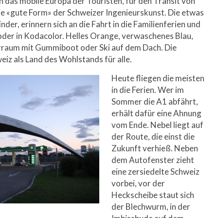
an das mobile Europa der Touristen, für den Transit von
ie «gute Form» der Schweizer Ingenieurskunst. Die etwas
er, erinnern sich an die Fahrt in die Familienferien und
 oder in Kodacolor. Helles Orange, verwaschenes Blau,
ferraum mit Gummiboot oder Ski auf dem Dach. Die
iz als Land des Wohlstands für alle.
Heute fliegen die meisten
in die Ferien. Wer im
Sommer die A1 abfährt,
erhält dafür eine Ahnung
vom Ende. Nebel liegt auf
der Route, die einst die
Zukunft verhieß. Neben
dem Autofenster zieht
eine zersiedelte Schweiz
vorbei, vor der
Heckscheibe staut sich
der Blechwurm, in der