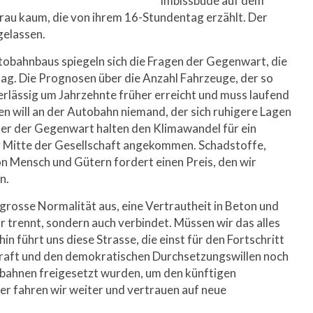
Imbissbude auf dem
Frau kaum, die von ihrem 16-Stundentag erzählt. Der
gelassen.
tobahnbaus spiegeln sich die Fragen der Gegenwart, die
ag. Die Prognosen über die Anzahl Fahrzeuge, der so
rlässig um Jahrzehnte früher erreicht und muss laufend
n will an der Autobahn niemand, der sich ruhigere Lagen
tter der Gegenwart halten den Klimawandel für ein
der Mitte der Gesellschaft angekommen. Schadstoffe,
on Mensch und Gütern fordert einen Preis, den wir
n.
grosse Normalität aus, eine Vertrautheit in Beton und
ur trennt, sondern auch verbindet. Müssen wir das alles
 führt uns diese Strasse, die einst für den Fortschritt
kraft und den demokratischen Durchsetzungswillen noch
tobahnen freigesetzt wurden, um den künftigen
er fahren wir weiter und vertrauen auf neue