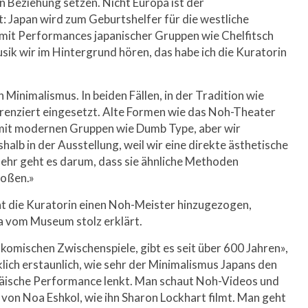
n Beziehung setzen. Nicht Europa ist der
 Japan wird zum Geburtshelfer für die westliche
it Performances japanischer Gruppen wie Chelfitsch
ik wir im Hintergrund hören, das habe ich die Kuratorin
Minimalismus. In beiden Fällen, in der Tradition wie
erenziert eingesetzt. Alte Formen wie das Noh-Theater
mit modernen Gruppen wie Dumb Type, aber wir
alb in der Ausstellung, weil wir eine direkte ästhetische
mehr geht es darum, dass sie ähnliche Methoden
toßen.»
hat die Kuratorin einen Noh-Meister hinzugezogen,
 vom Museum stolz erklärt.
komischen Zwischenspiele, gibt es seit über 600 Jahren»,
klich erstaunlich, wie sehr der Minimalismus Japans den
päische Performance lenkt. Man schaut Noh-Videos und
von Noa Eshkol, wie ihn Sharon Lockhart filmt. Man geht