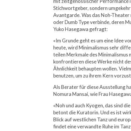
mit zeitgenössischer Performance i
Stichwortgeber, sondern umgekehrt:
Avantgarde. Was das Noh-Theater m
oder Dumb Type verbinde, deren Mus
Yuko Hasegawa gefragt:
«Im Grunde geht es um eine Idee von 
heute, wird Minimalismus sehr diff
teilen Merkmale des Minimalismus 
konfrontieren diese Werke nicht desh
Ähnlichkeit behaupten wollen. Viel
benutzen, um zu ihrem Kern vorzus
Als Berater für diese Ausstellung 
Nomura Mansai, wie Frau Hasegawa
«Noh und auch Kyogen, das sind die 
betont die Kuratorin. Und es ist wir
Blick auf westlichen Tanz und euro
findet eine verwandte Ruhe im Tanz 