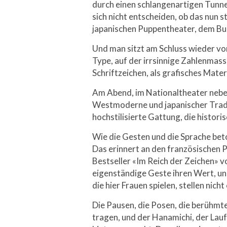
durch einen schlangenartigen Tunn
sich nicht entscheiden, ob das nun s
japanischen Puppentheater, dem Bu
Und man sitzt am Schluss wieder v
Type, auf der irrsinnige Zahlenmass
Schriftzeichen, als grafisches Materi
Am Abend, im Nationaltheater neben
Westmoderne und japanischer Tradit
hochstilisierte Gattung, die histori
Wie die Gesten und die Sprache bet
Das erinnert an den französischen 
Bestseller «Im Reich der Zeichen» 
eigenständige Geste ihren Wert, un
die hier Frauen spielen, stellen nich
Die Pausen, die Posen, die berühmt
tragen, und der Hanamichi, der Lau