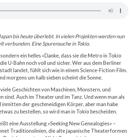
 Japan bis heute überlebt. In vielen Projekten werden nun
lt verbunden. Eine Spurensuche in Tokio.
 sondern ein helles «Danke, dass sie die Metro in Tokio
die U-Bahn noch voll und sicher. Wer aus dem Berliner
adt landet, fühlt sich wie in einem Science-Fiction-Film.
 und morgens um halb sieben scheint die Sonne.
s viele Geschichten von Maschinen, Monstern, und
n sind. Auch im Theater und im Tanz. Und wenn man als
l inmitten der geschmeidigen Körper, aber man habe
twas zu bestellen, so wird man in Tokio bescheiden.
ßt eine Ausstellung «Seeking New Genealogies» –
et Traditionslinien, die alte japanische Theaterformen