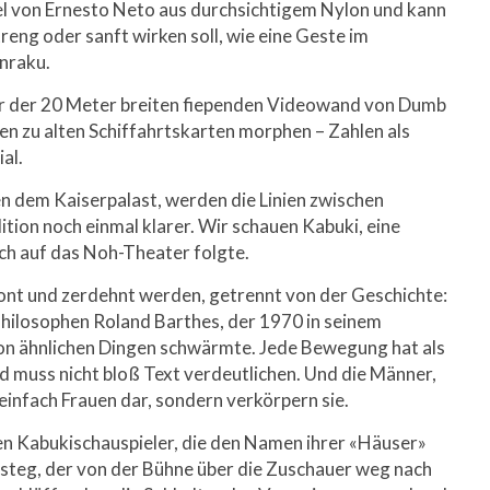
el von Ernesto Neto aus durchsichtigem Nylon und kann
treng oder sanft wirken soll, wie eine Geste im
nraku.
or der 20 Meter breiten fiependen Videowand von Dumb
en zu alten Schiffahrtskarten morphen – Zahlen als
al.
 dem Kaiserpalast, werden die Linien zwischen
ion noch einmal klarer. Wir schauen Kabuki, eine
sch auf das Noh-Theater folgte.
ont und zerdehnt werden, getrennt von der Geschichte:
Philosophen Roland Barthes, der 1970 in seinem
von ähnlichen Dingen schwärmte. Jede Bewegung hat als
d muss nicht bloß Text verdeutlichen. Und die Männer,
t einfach Frauen dar, sondern verkörpern sie.
en Kabukischauspieler, die den Namen ihrer «Häuser»
fsteg, der von der Bühne über die Zuschauer weg nach