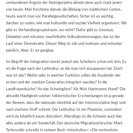
verbundenen Ängste der Siebzigerjahre ähneln denn auch stark jenen
von heute. Man fürchtete damals die Bildung von städtischen Gettos,
heute warnt man vor Parallelgesellschaften. Sicher ist es wichtig,
darüber zu reden, wie man kulturelle und soziale Vielheit organisiert. Wo
gibt es Verhandlungsspielraum, wo nicht? Dafür gibt es Gesetze,
Debatten und mitunter zweifelhafte Volksabstimmungen, das ist der
Lauf einer Demokratie. Dieser Weg ist zäh und mühsam und mitunter
peinlich. Aber: Er ist gangbar.
Im Begriff der Integration steckt jedoch das Scheitern schon mit drin. Es
ist die Frage nach der Leitkultur, an die man sich anzupassen hat. Doch
was ist das? Wohin oder in welcher Funktion sollen die Ausländer der
ersten und der zweiten Generation integriert werden? In die
Landfrauenküche? An das Schwingfest? Als Nick Hartmanns Hund? Die
aktuelle Häufigkeit solcher folkloristischer Erscheinungen ist ja gerade
der Beweis, dass die nationale Identität auf der Intensivstation liegt und
nach starkem Stoff schreit. Die Leitkultur ist ein Phantom, zumindest
wird sie inhaltlich kaum diskutiert. Allerdings ist die Schweiz auch hier
alles andere als ein Sonderfall. Der deutsche Migrationsforscher Mark
Terkessidis schreibt in seinem Buch «Interkultur»: «Die verbreitete