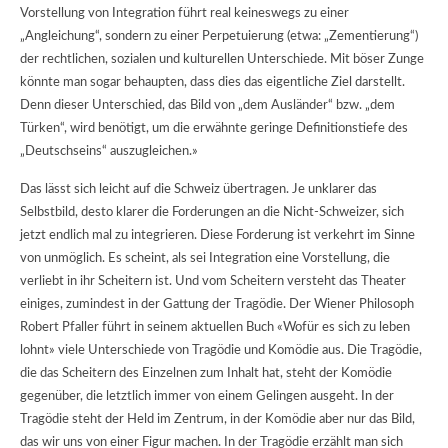
Vorstellung von Integration führt real keineswegs zu einer
„Angleichung“, sondern zu einer Perpetuierung (etwa: „Zementierung“)
der rechtlichen, sozialen und kulturellen Unterschiede. Mit böser Zunge
könnte man sogar behaupten, dass dies das eigentliche Ziel darstellt.
Denn dieser Unterschied, das Bild von „dem Ausländer“ bzw. „dem
Türken“, wird benötigt, um die erwähnte geringe Definitionstiefe des
„Deutschseins“ auszugleichen.»
Das lässt sich leicht auf die Schweiz übertragen. Je unklarer das
Selbstbild, desto klarer die Forderungen an die Nicht-Schweizer, sich
jetzt endlich mal zu integrieren. Diese Forderung ist verkehrt im Sinne
von unmöglich. Es scheint, als sei Integration eine Vorstellung, die
verliebt in ihr Scheitern ist. Und vom Scheitern versteht das Theater
einiges, zumindest in der Gattung der Tragödie. Der Wiener Philosoph
Robert Pfaller führt in seinem aktuellen Buch «Wofür es sich zu leben
lohnt» viele Unterschiede von Tragödie und Komödie aus. Die Tragödie,
die das Scheitern des Einzelnen zum Inhalt hat, steht der Komödie
gegenüber, die letztlich immer von einem Gelingen ausgeht. In der
Tragödie steht der Held im Zentrum, in der Komödie aber nur das Bild,
das wir uns von einer Figur machen. In der Tragödie erzählt man sich