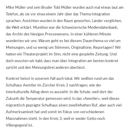
Mike Müller und sein Bruder Tobi Müller wurden auch mal etwas laut am
Telefon, als sie vor etwa einem Jahr über das Thema Integration
sprachen. Ansichten wurden in den Raum geworfen, Länder verglichen,
die Welt erklärt. Munition war die Schweizerische Mediendatenbank,
das Archiv des hiesigen Pressewesens. In einer kühleren Minute
wunderten wir uns: Warum geht es bei diesem Dauerthema so viel um
Meinungen, und so wenig um Stimmen, Originaltöne, Reportagen? Wir
hatten ein Theaterprojekt im Sinn, nicht eine gespielte Zeitung. Und
doch wussten wir bald, dass man über Integration am besten konkret
spricht und den Meinungsbrei anderen überlässt.
Konkret heisst in unserem Fall auch lokal. Wir wollten rund um das
Schulhaus Aemtler im Zürcher Kreis 3 nachfragen, wie der
interkulturelle Alltag denn so aussieht. In die Schule, weil dort der
Zukunft die Temperatur gemessen wird. In das «Aemtler», weil dieses
migrantisch geprägte Schulhaus einen zweifelhaften Ruf, aber auch viel
Aufmerksamkeit hat und somit im Fokus von verschiedenen
Massnahmen steht. In den Kreis 3, weil er weder Getto noch
Villengegend ist.