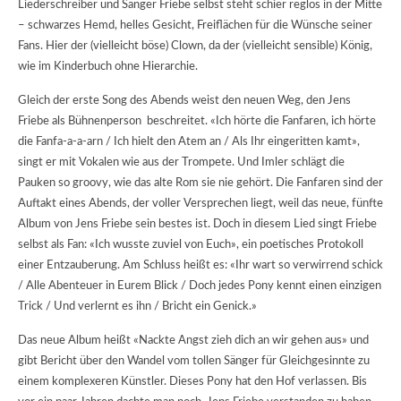
Liederschreiber und Sänger Friebe selbst steht schier reglos in der Mitte
– schwarzes Hemd, helles Gesicht, Freiflächen für die Wünsche seiner
Fans. Hier der (vielleicht böse) Clown, da der (vielleicht sensible) König,
wie im Kinderbuch ohne Hierarchie.
Gleich der erste Song des Abends weist den neuen Weg, den Jens
Friebe als Bühnenperson beschreitet. «Ich hörte die Fanfaren, ich hörte
die Fanfa-a-a-arn / Ich hielt den Atem an / Als Ihr eingeritten kamt»,
singt er mit Vokalen wie aus der Trompete. Und Imler schlägt die
Pauken so groovy, wie das alte Rom sie nie gehört. Die Fanfaren sind der
Auftakt eines Abends, der voller Versprechen liegt, weil das neue, fünfte
Album von Jens Friebe sein bestes ist. Doch in diesem Lied singt Friebe
selbst als Fan: «Ich wusste zuviel von Euch», ein poetisches Protokoll
einer Entzauberung. Am Schluss heißt es: «Ihr wart so verwirrend schick
/ Alle Abenteuer in Eurem Blick / Doch jedes Pony kennt einen einzigen
Trick / Und verlernt es ihn / Bricht ein Genick.»
Das neue Album heißt «Nackte Angst zieh dich an wir gehen aus» und
gibt Bericht über den Wandel vom tollen Sänger für Gleichgesinnte zu
einem komplexeren Künstler. Dieses Pony hat den Hof verlassen. Bis