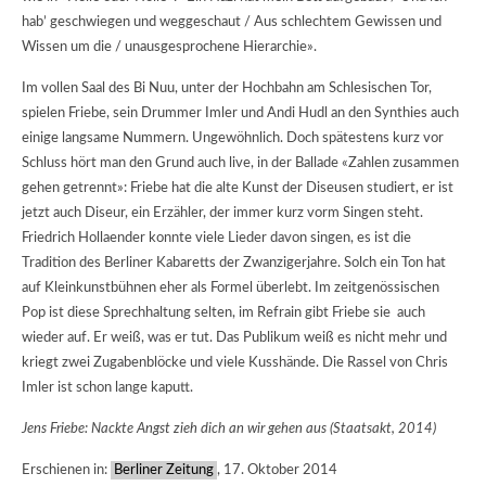
hab’ geschwiegen und weggeschaut / Aus schlechtem Gewissen und
Wissen um die / unausgesprochene Hierarchie».
Im vollen Saal des Bi Nuu, unter der Hochbahn am Schlesischen Tor,
spielen Friebe, sein Drummer Imler und Andi Hudl an den Synthies auch
einige langsame Nummern. Ungewöhnlich. Doch spätestens kurz vor
Schluss hört man den Grund auch live, in der Ballade «Zahlen zusammen
gehen getrennt»: Friebe hat die alte Kunst der Diseusen studiert, er ist
jetzt auch Diseur, ein Erzähler, der immer kurz vorm Singen steht.
Friedrich Hollaender konnte viele Lieder davon singen, es ist die
Tradition des Berliner Kabaretts der Zwanzigerjahre. Solch ein Ton hat
auf Kleinkunstbühnen eher als Formel überlebt. Im zeitgenössischen
Pop ist diese Sprechhaltung selten, im Refrain gibt Friebe sie auch
wieder auf. Er weiß, was er tut. Das Publikum weiß es nicht mehr und
kriegt zwei Zugabenblöcke und viele Kusshände. Die Rassel von Chris
Imler ist schon lange kaputt.
Jens Friebe: Nackte Angst zieh dich an wir gehen aus (Staatsakt, 2014)
Erschienen in:
Berliner Zeitung
, 17. Oktober 2014