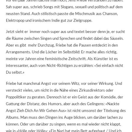
vor ein paar Jahren dachte man noch, Jens Friebe verstanden zu haben.
Sah super aus, schrieb Songs mit Slogans, sexuell und politisch auf dem
neusten Stand. Auch stilistisch passte die Mischmusik aus Chanson,
Elektropop und ironischem Indie gut zur Zielgruppe.
Jetzt sieht er immer noch super aus und textet besser denn je, er sucht
die Räume zwischen Singen und Sprechen und findet dabei das Säuseln.
Aber es gibt mehr Durchzug, Friebe hat die Pausen entdeckt in den
Arrangements. Und die Löcher im Selbstbild: Er mache alles richtig,
meinte vor Jahren eine feministische Zeitschrift. Als Künstler ist es
interessanter, auch vom Nicht-Richtigen zu erzählen: «Sei einfach nicht
Du selbst.»
Friebe hat manchmal Angst vor seinem Witz, vor seiner Wirkung. Und
versteckt vieles, um nicht in die Nähe eines Zirkusdirektors oder
Poppolitiker zu geraten. Dennoch ist er ein Geist aus der Komödie, der
Gattung der Distanz, des Humors, aber auch des Gelingens: «Nackte
Angst Zieh Dich An Wir Gehen Aus» ist nicht umsonst der Titelsong des
Albums. Man muss den Dingen ins Auge blicken, um darüber lachen zu
können. Oder um darüber zu singen, wenn es mal wieder nicht klappt,
wie in «Hölle oder Hölle»: «Ein Nazi hat mein Bett aufgebaut / Und ich